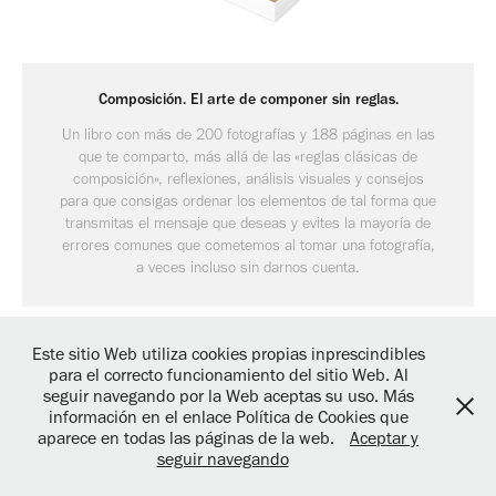
Composición. El arte de componer sin reglas.
Un libro con más de 200 fotografías y 188 páginas en las
que te comparto, más allá de las «reglas clásicas de
composición», reflexiones, análisis visuales y consejos
para que consigas ordenar los elementos de tal forma que
transmitas el mensaje que deseas y evites la mayoría de
errores comunes que cometemos al tomar una fotografía,
Este sitio Web utiliza cookies propias inprescindibles
para el correcto funcionamiento del sitio Web. Al
© José Luis Álvarez Esteban - Todos los derechos reservados -
Aviso
seguir navegando por la Web aceptas su uso. Más
Legal
-
Política de cookies
-
Política de privacidad
información en el enlace Política de Cookies que
aparece en todas las páginas de la web.
Aceptar y
seguir navegando