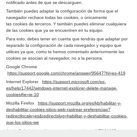
notificado antes de que se descarguen.
También puedes adaptar la configuración de forma que el
navegador rechace todas las cookies, o únicamente
las cookies de terceros. Y también puedes eliminar cualquiera
de las cookies que ya se encuentren en tu equipo.
Para esto, debes tener en cuenta que tendrás que adaptar por
separado la configuración de cada navegador y equipo que
utilices ya que, como te hemos comentado anteriormente las
cookies se asocian al navegador, no a la persona.
Google Chrome
https://support.google.com/chrome/answer/95647?hl=es-419
Internet Explorer
https://support.microsoft.com/es-
es/help/17442/windows-internet-explorer-delete-manage-
cookies#ie=ie-10
Mozilla Firefox
https://support.mozilla.org/es/kb/habilitar-y-
deshabilitar-cookies-sitios-web-rastrear-preferencias?
redirectlocale=es&redirectslug=habilitar-y-deshabilitar-cookies-
que-los-sitios-we
Apple Safari
https://support.apple.com/es-es/HT201265